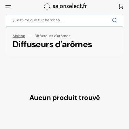
Ignorer
et
Panier
passer
au
contenu
Qu'est-ce que tu cherches ...
Maison
Diffuseurs d'arômes
Collection:
Diffuseurs d'arômes
Aucun produit trouvé