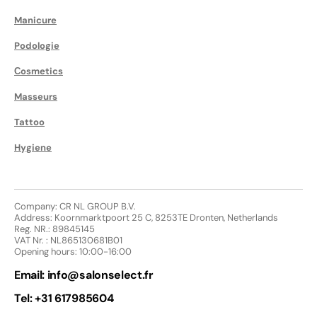
Manicure
Podologie
Сosmetics
Masseurs
Tattoo
Hygiene
Company: CR NL GROUP B.V.
Address: Koornmarktpoort 25 C, 8253TE Dronten, Netherlands
Reg. NR.: 89845145
VAT Nr. : NL865130681B01
Opening hours: 10:00-16:00
Email:
info@salonselect.fr
Tel: +31 617985604