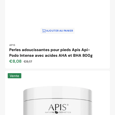
AJOUTER AU PANIER
Distributeur :
APIS
Perles adoucissantes pour pieds Apis Api-
Podo Intense avec acides AHA et BHA 800g
€8,08
€9,17
Prix
Prix
soldé
habituel
APIS
Vente
ADOUCISSANT
SEL
POUR
LES
PIEDS
À
L’URÉE
650