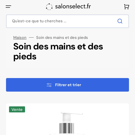
Ignorer
et
Panier
passer
au
contenu
Qu'est-ce que tu cherches ...
Maison
Soin des mains et des pieds
Collection:
Soin des mains et des
pieds
Filtrer et trier
Crème
Vente
lissante
intensive
pour
pieds