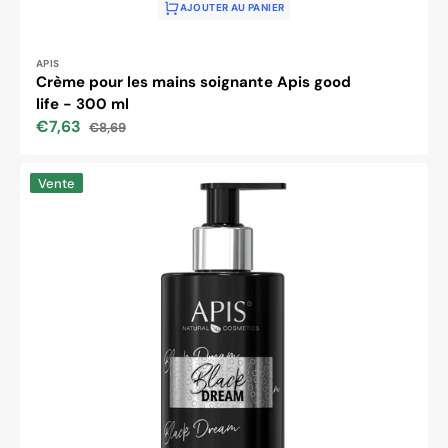
AJOUTER AU PANIER
Distributeur :
APIS
Crème pour les mains soignante Apis good
life - 300 ml
€7,63
€8,69
Prix
Prix
soldé
habituel
Crème
Vente
pour
les
mains
soignante
Apis
black
dream
-
300
ml