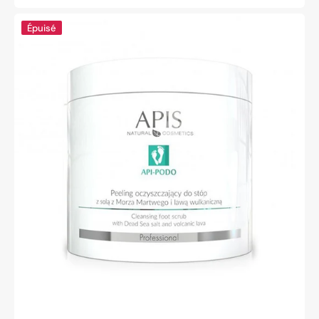
soldé
habituel
Apis
Épuisé
api-
podo
peeling
nettoyant
pour
les
pieds
700g