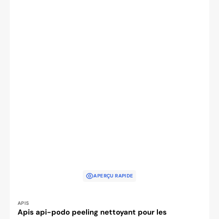
APERÇU RAPIDE
Distributeur :
APIS
Apis api-podo peeling nettoyant pour les