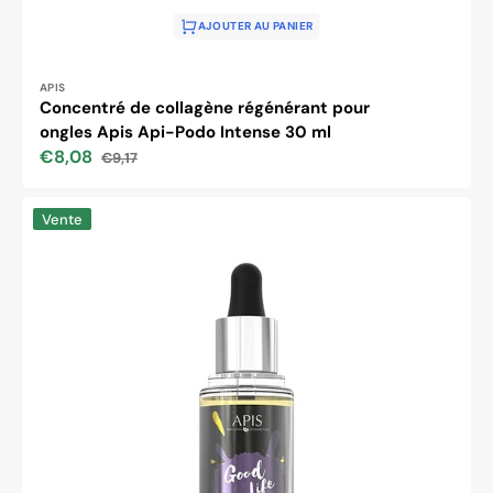
AJOUTER AU PANIER
Distributeur :
APIS
Concentré de collagène régénérant pour
ongles Apis Api-Podo Intense 30 ml
€8,08
€9,17
Prix
Prix
soldé
habituel
Apis
Vente
good
life
huile
régénérante
pour
cuticules
et
ongles
à
la
vitamine
E,
30