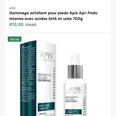
Distributeur :
APIS
Gommage exfoliant pour pieds Apis Api-Podo
Intense avec acides AHA et urée 700g
€13,30
€14,63
Prix
Prix
soldé
habituel
Concentré
Vente
de
collagène
régénérant
pour
ongles
Apis
Api-
Podo
Intense
30
ml