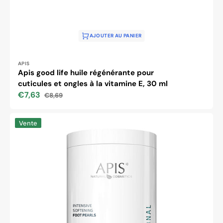
AJOUTER AU PANIER
Distributeur :
APIS
Apis good life huile régénérante pour
cuticules et ongles à la vitamine E, 30 ml
€7,63
€8,69
Prix
Prix
soldé
habituel
Perles
Vente
adoucissantes
pour
pieds
Apis
Api-
Podo
Intense
avec
acides
AHA