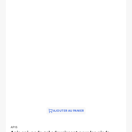
AJOUTER AU PANIER
Distributeur :
APIS