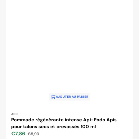
AJOUTER AU PANIER
Distributeur :
APIS
Pommade régénérante intense Api-Podo Apis
pour talons secs et crevassés 100 ml
€7,86
€8,93
Prix
Prix