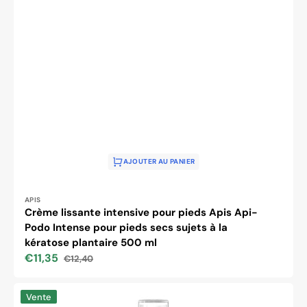
AJOUTER AU PANIER
Distributeur :
APIS
Crème lissante intensive pour pieds Apis Api-
Podo Intense pour pieds secs sujets à la
kératose plantaire 500 ml
€11,35
€12,40
Prix
Prix
soldé
habituel
Spray
Vente
adoucissant