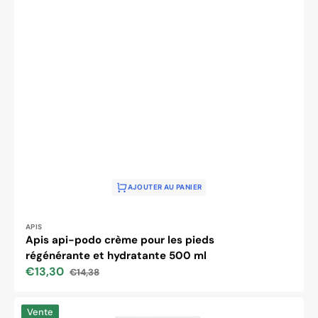
AJOUTER AU PANIER
Distributeur :
APIS
Apis api-podo crème pour les pieds
régénérante et hydratante 500 ml
€13,30
€14,38
Prix
Prix
soldé
habituel
Pommade
Vente
régénérante