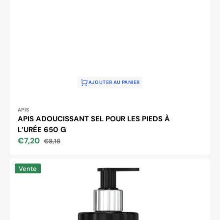
AJOUTER AU PANIER
Distributeur :
APIS
APIS ADOUCISSANT SEL POUR LES PIEDS À
L’URÉE 650 G
€7,20
€8,18
Prix
Prix
soldé
habituel
Apis
Vente
crème
de
soin
des
mains