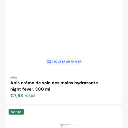
AJOUTER AU PANIER
Distributeur :
APIS
Apis crème de soin des mains hydratante
night fever, 300 ml
€7,63
€7,68
Prix
Prix
soldé
habituel
Apis
Vente
api-
podo
crème