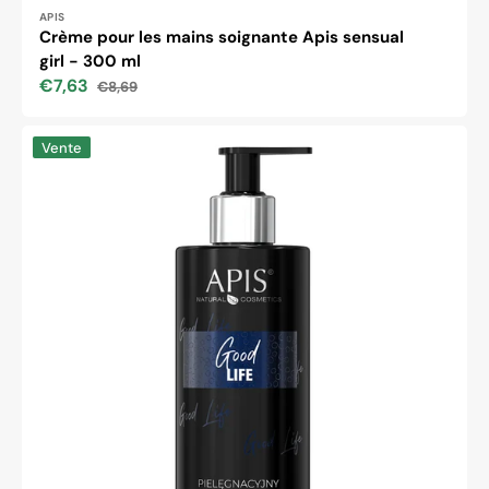
Distributeur :
APIS
Crème pour les mains soignante Apis sensual
girl - 300 ml
€7,63
€8,69
Prix
Prix
soldé
habituel
Crème
Vente
pour
les
mains
soignante
Apis
good
life
-
300
ml