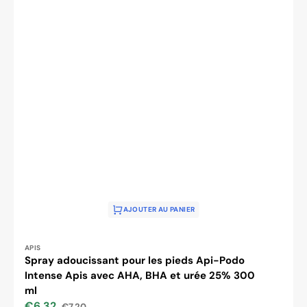
AJOUTER AU PANIER
Distributeur :
APIS
Spray adoucissant pour les pieds Api-Podo
Intense Apis avec AHA, BHA et urée 25% 300
ml
€6,32
€7,20