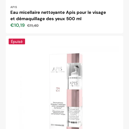
Distributeur :
APIS
Eau micellaire nettoyante Apis pour le visage
et démaquillage des yeux 500 ml
€10,19
€11,40
Prix
Prix
soldé
habituel
Apis
Épuisé
sérum
contour
des
yeux
liftant
et
réduisant
les
cernes
avec
le
complexe
eye’fectivetm
10
ml