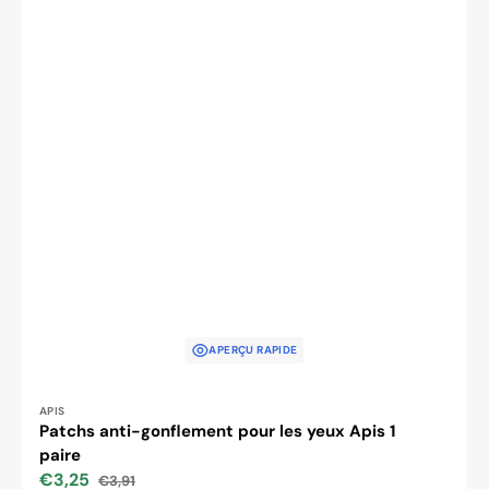
APERÇU RAPIDE
Distributeur :
APIS
Patchs anti-gonflement pour les yeux Apis 1
paire
€3,25
€3,91