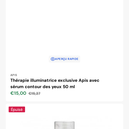
APERÇU RAPIDE
Distributeur :
APIS
Thérapie illuminatrice exclusive Apis avec
sérum contour des yeux 50 ml
€15,00
€15,37
Prix
Prix
soldé
habituel
Apis
Épuisé
eau
micellaire
nettoyante