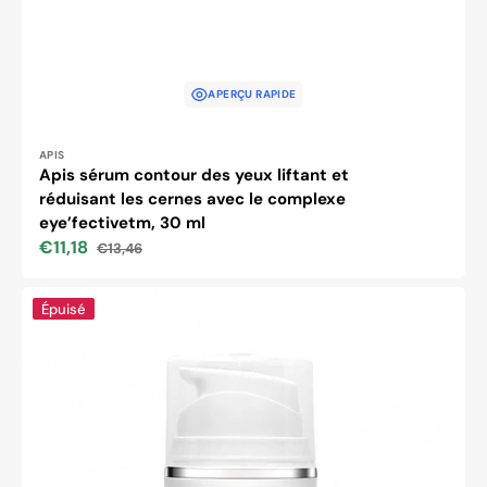
APERÇU RAPIDE
Distributeur :
APIS
Apis sérum contour des yeux liftant et
réduisant les cernes avec le complexe
eye’fectivetm, 30 ml
€11,18
€13,46
Prix
Prix
soldé
habituel
Apis
Épuisé
goji
therapist
sérum
contour
des
yeux
revitalisant
au