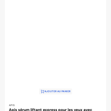
AJOUTER AU PANIER
Distributeur :
APIS
Apis sérum liftant express pour les yeux avec