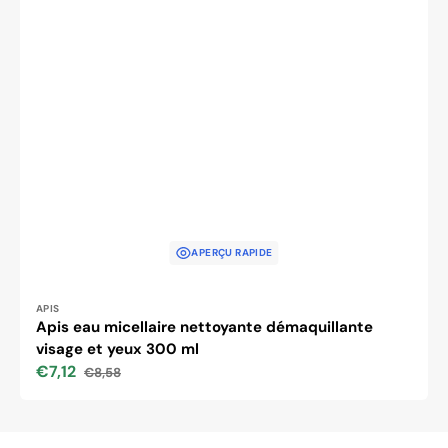
APERÇU RAPIDE
Distributeur :
APIS
Apis eau micellaire nettoyante démaquillante
visage et yeux 300 ml
€7,12
€8,58
Prix
Prix
soldé
habituel