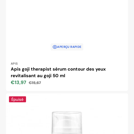
APERÇU RAPIDE
Distributeur :
APIS
Apis goji therapist sérum contour des yeux
revitalisant au goji 50 ml
€13,97
€15,67
Prix
Prix
soldé
habituel
Thérapie
Épuisé
illuminatrice
exclusive
Apis
avec
sérum
contour