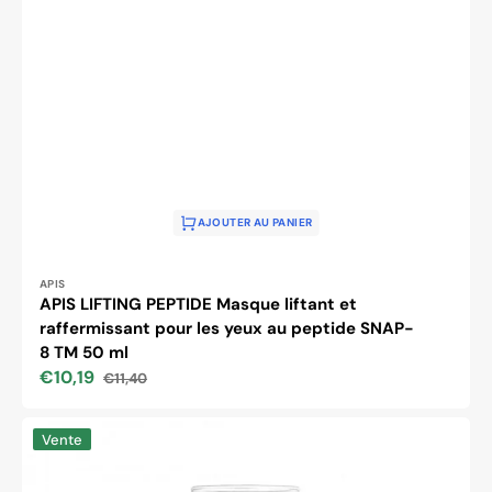
AJOUTER AU PANIER
Distributeur :
APIS
APIS LIFTING PEPTIDE Masque liftant et
raffermissant pour les yeux au peptide SNAP-
8 TM 50 ml
€10,19
€11,40
Prix
Prix
soldé
habituel
Apis
Vente
sérum
liftant