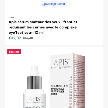
APERÇU RAPIDE
Distributeur :
APIS
Apis sérum contour des yeux liftant et
réduisant les cernes avec le complexe
eye’fectivetm 10 ml
€12,82
€15,43
Prix
Prix
soldé
habituel
Apis
Épuisé
sérum
contour
des
yeux
liftant
et
réduisant
les
cernes
avec
le
complexe