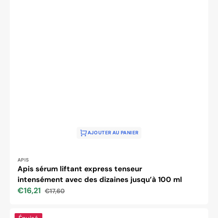
AJOUTER AU PANIER
Distributeur :
APIS
Apis sérum liftant express tenseur
intensément avec des dizaines jusqu’à 100 ml
€16,21
€17,60
Prix
Prix
soldé
habituel
Patchs