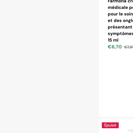
Farmona c
médicale p
pour le soi
et des ongl
présentant
symptômes
15 ml
€6,70
€7,9
Prix
Prix
soldé
habit
Farmona
Épuisé
nivelazione