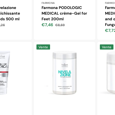
 :
Distributeur :
Distr
FARMONA
FARMO
velazione
Farmona PODOLOGIC
Farm
aîchissante
MEDICAL crème-Gel for
MEDI
eds 500 ml
Feet 200ml
and o
€7,46
Funga
,26
€8,69
Prix
Prix
€7,7
ituel
soldé
habituel
Prix
soldé
Sel
Farmona
Vente
Vente
de
nivelazio
bain
peeling
minéral
pour
pour
les
les
pieds
pieds
500
Farmona
ml
Nivelazione
1500g