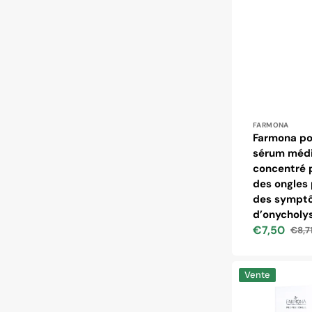
Distributeur
FARMONA
Farmona po
sérum médi
concentré p
des ongles
des sympt
d’onycholys
€7,50
€8,7
Prix
Prix
soldé
habit
Farmona
Vente
crème
médicale
podologique