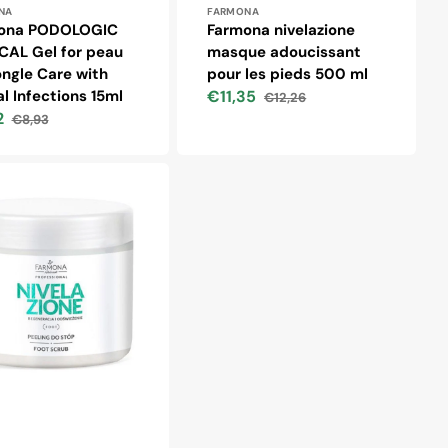
ibuteur :
Distributeur :
NA
FARMONA
ona PODOLOGIC
Farmona nivelazione
CAL Gel for peau
masque adoucissant
ngle Care with
pour les pieds 500 ml
l Infections 15ml
€11,35
€12,26
Prix
Prix
2
€8,93
soldé
habituel
Prix
habituel
ne