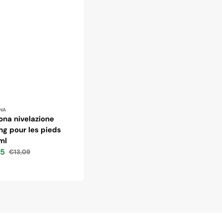
ibuteur :
NA
na nivelazione
ng pour les pieds
ml
35
€13,09
Prix
habituel