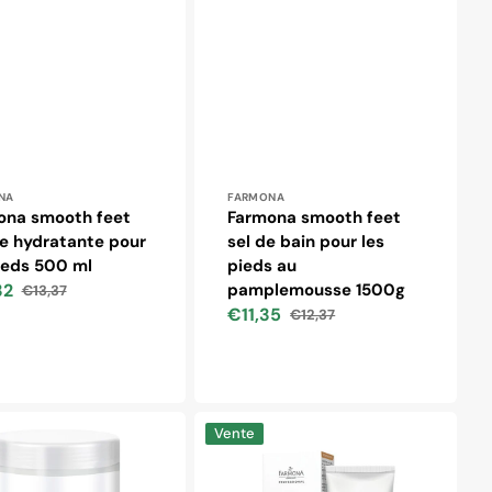
ibuteur :
Distributeur :
NA
FARMONA
ona smooth feet
Farmona smooth feet
e hydratante pour
sel de bain pour les
ieds 500 ml
pieds au
32
pamplemousse 1500g
€13,37
Prix
€11,35
€12,37
habituel
Prix
Prix
soldé
habituel
Farmona
Vente
c
podologic
gel
exfoliant