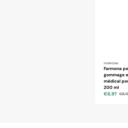
Distributeur
FARMONA
Farmona po
gommage e
médical pou
200 ml
€6,97
€8,1
Prix
Prix
soldé
habit