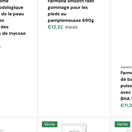
rème
Farmona smooth feet
odologique
gommage pour les
n de la peau
pieds au
es
pamplemousse 690g
 des
€12,32
€13,63
Prix
Prix
 de mycose
soldé
habituel
1
uel
Distr
FARMO
Farmo
de ba
puiss
avec
BHA 
€11,
Prix
soldé
Farmona
Farmona
Vente
Vente
PODOLOGIC
PODOLOG