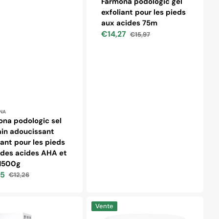
Farmona podologic gel
exfoliant pour les pieds
aux acides 75m
€14,27
€15,97
Prix
Prix
soldé
habituel
ibuteur :
NA
na podologic sel
in adoucissant
ant pour les pieds
 des acides AHA et
1500g
35
€12,26
Prix
habituel
Farmona
Vente
IC
nivelazione