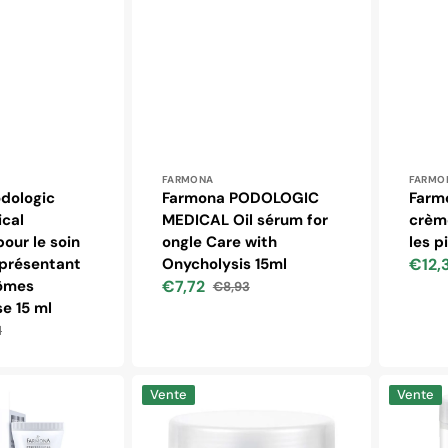
 :
Distributeur :
Distr
FARMONA
FARMO
dologic
Farmona PODOLOGIC
Farm
cal
MEDICAL Oil sérum for
crèm
our le soin
ongle Care with
les p
 présentant
Onycholysis 15ml
€12,
Prix
ômes
€7,72
€8,93
soldé
Prix
Prix
e 15 ml
soldé
habituel
1
uel
Farmona
Farmona
Vente
Vente
smooth
podologi
feet
sel
gommage
de