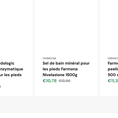
 :
Distributeur :
Distr
FARMONA
FARMO
dologic
Sel de bain minéral pour
Farmo
nzymatique
les pieds Farmona
peeli
r les pieds
Nivelazione 1500g
500 
€10,78
€11,
€12,00
Prix
Prix
Prix
8
soldé
habituel
soldé
uel