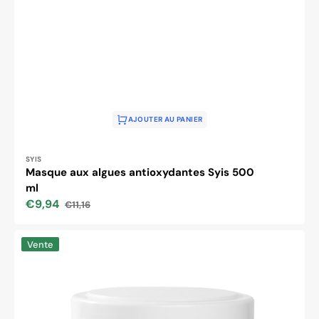
AJOUTER AU PANIER
Distributeur :
SYIS
Masque aux algues antioxydantes Syis 500
ml
€9,94
€11,16
Prix
Prix
soldé
habituel
Masque
Vente
aux
algues
aux
neuropeptides
Syis