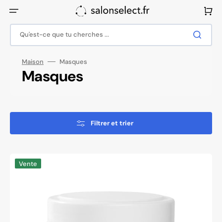
Ignorer
et
Panier
passer
au
contenu
Qu'est-ce que tu cherches ...
Maison
Masques
Collection:
Masques
Filtrer et trier
Masque
Vente
aux
algues
antioxydantes
Syis
500
ml