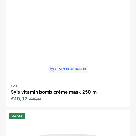
AJOUTER AU PANIER
Distributeur :
SYIS
Syis vitamin bomb crème mask 250 ml
€10,92
€12,14
Prix
Prix
soldé
habituel
Masque
Vente
aux
algues
hyaluroniques