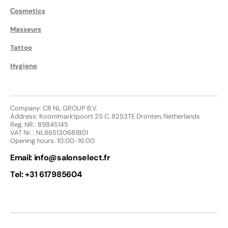
Сosmetics
Masseurs
Tattoo
Hygiene
Company: CR NL GROUP B.V.
Address: Koornmarktpoort 25 C, 8253TE Dronten, Netherlands
Reg. NR.: 89845145
VAT Nr. : NL865130681B01
Opening hours: 10:00-16:00
Email:
info@salonselect.fr
Tel: +31 617985604