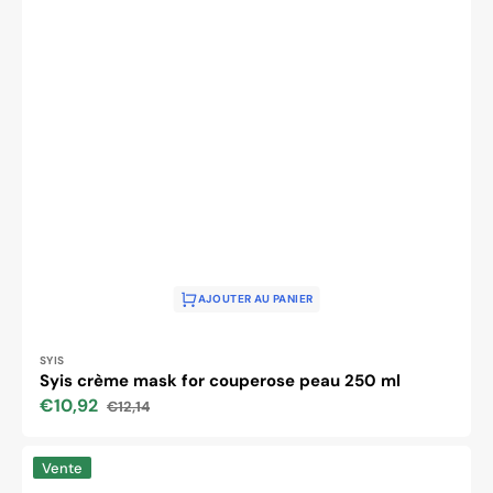
AJOUTER AU PANIER
Distributeur :
SYIS
Syis crème mask for couperose peau 250 ml
€10,92
€12,14
Prix
Prix
soldé
habituel
Syis
Vente
normalising