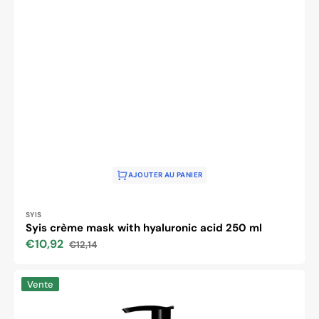
AJOUTER AU PANIER
Distributeur :
SYIS
Syis crème mask with hyaluronic acid 250 ml
€10,92
€12,14
Prix
Prix
soldé
habituel
Syis
Vente
crème
mask
for