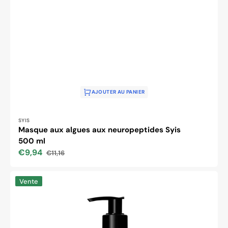
AJOUTER AU PANIER
Distributeur :
SYIS
Masque aux algues aux neuropeptides Syis
500 ml
€9,94
€11,16
Prix
Prix
soldé
habituel
Syis
Vente
vitamin
bomb
crème
mask
250