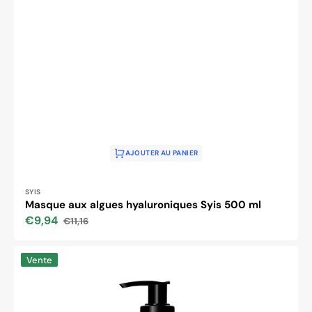
AJOUTER AU PANIER
Distributeur :
SYIS
Masque aux algues hyaluroniques Syis 500 ml
€9,94
€11,16
Prix
Prix
soldé
habituel
Syis
Vente
crème
mask
with
hyaluronic