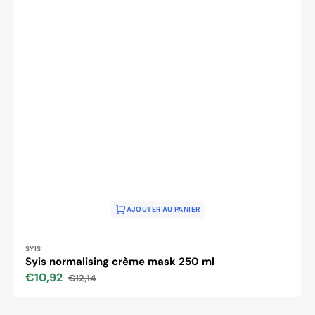
AJOUTER AU PANIER
Distributeur :
SYIS
Syis normalising crème mask 250 ml
€10,92
€12,14
Prix
Prix
soldé
habituel