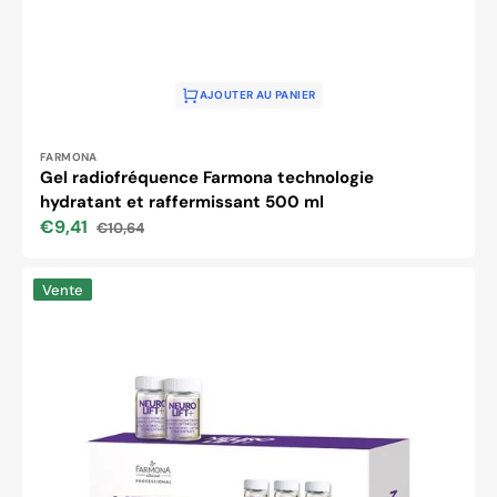
AJOUTER AU PANIER
Distributeur :
FARMONA
Gel radiofréquence Farmona technologie
hydratant et raffermissant 500 ml
€9,41
€10,64
Prix
Prix
soldé
habituel
Farmona
Vente
neuro
lift
+
concentré
dermo-
lifting
actif
10x5ml