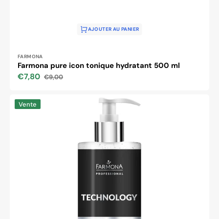
AJOUTER AU PANIER
Distributeur :
FARMONA
Farmona pure icon tonique hydratant 500 ml
€7,80
€9,00
Prix
Prix
soldé
habituel
Gel
Vente
radiofréquence
Farmona
technologie
hydratant
et
raffermissant
500
ml