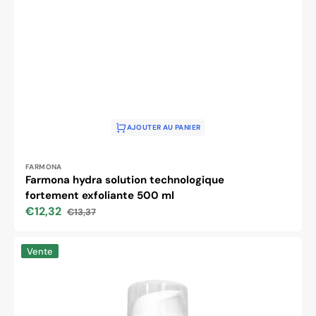
AJOUTER AU PANIER
Distributeur :
FARMONA
Farmona hydra solution technologique
fortement exfoliante 500 ml
€12,32
€13,37
Prix
Prix
soldé
habituel
Farmona
Vente
hydra
quest
crème
hydratante
intensive