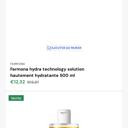
AJOUTER AU PANIER
Distributeur :
FARMONA
Farmona hydra technology solution
hautement hydratante 500 ml
€12,32
€13,37
Prix
Prix
soldé
habituel
Farmona
Vente
hydra
solution
technologique
fortement
exfoliante