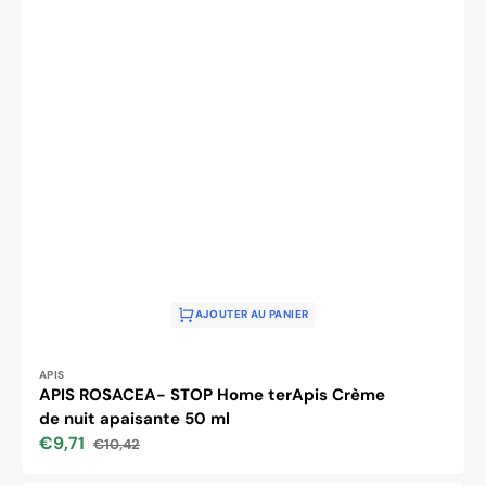
AJOUTER AU PANIER
Distributeur :
APIS
APIS ROSACEA- STOP Home terApis Crème
de nuit apaisante 50 ml
€9,71
€10,42
Prix
Prix
soldé
habituel