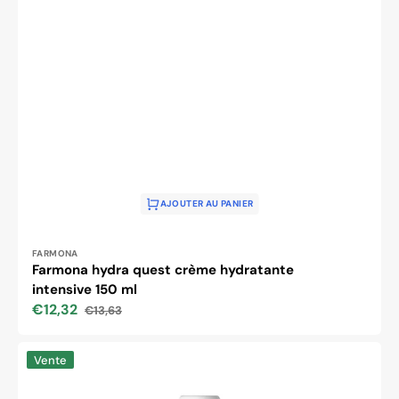
AJOUTER AU PANIER
Distributeur :
FARMONA
Farmona hydra quest crème hydratante
intensive 150 ml
€12,32
€13,63
Prix
Prix
soldé
habituel
Farmona
Vente
hydra
technologie