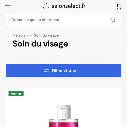
Ignorer
et
Panier
passer
au
contenu
Qu'est-ce que tu cherches ...
Maison
Soin du visage
Collection:
Soin du visage
Filtrer et trier
Farmona
Vente
hydra
technology
solution
hautement
hydratante
500