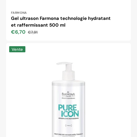
Distributeur :
FARMONA
Gel ultrason Farmona technologie hydratant
et raffermissant 500 ml
€6,70
€7,91
Prix
Prix
soldé
habituel
Farmona
Vente
pure
icon
lait
démaquillant
500
ml