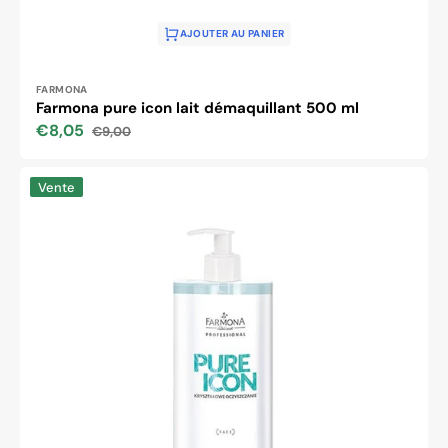
AJOUTER AU PANIER
Distributeur :
FARMONA
Farmona pure icon lait démaquillant 500 ml
€8,05
€9,00
Prix
Prix
soldé
habituel
Farmona
Vente
pure
icon
tonique
hydratant
500
ml