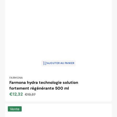
AJOUTER AU PANIER
Distributeur :
FARMONA
Farmona hydra technologie solution
fortement régénérante 500 ml
€12,32
€13,37
Prix
Prix
soldé
habituel
APIS
Vente
ROSACEA-
STOP