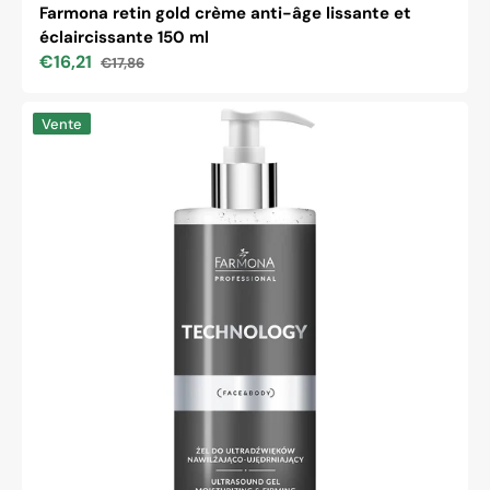
Farmona retin gold crème anti-âge lissante et
éclaircissante 150 ml
€16,21
€17,86
Prix
Prix
soldé
habituel
Gel
Vente
ultrason
Farmona
technologie
hydratant
et
raffermissant
500
ml