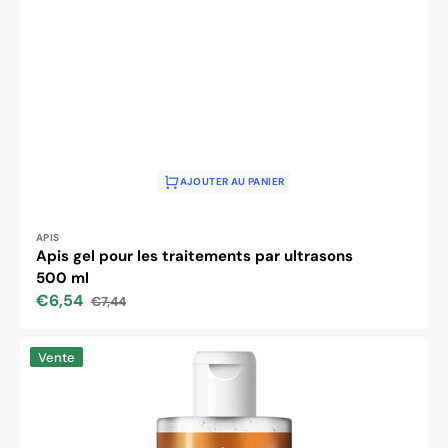
AJOUTER AU PANIER
Distributeur :
APIS
Apis gel pour les traitements par ultrasons
500 ml
€6,54
€7,44
Prix
Prix
soldé
habituel
Solution
Vente
éclaircissante
FARMONA
HYDRA
TECHNOLOGIE
avec