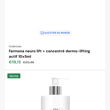
AJOUTER AU PANIER
Distributeur :
FARMONA
Farmona neuro lift + concentré dermo-lifting
actif 10x5ml
€19,13
€20,46
Prix
Prix
soldé
habituel
Apis
Vente
gel
pour
les
traitements
par
ultrasons
500