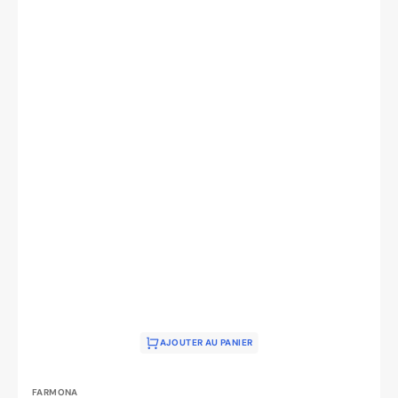
AJOUTER AU PANIER
Distributeur :
FARMONA