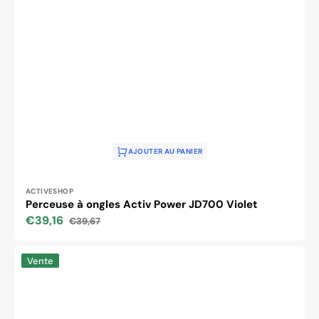
AJOUTER AU PANIER
Distributeur :
ACTIVESHOP
Perceuse à ongles Activ Power JD700 Violet
€39,16
€39,67
Prix
Prix
soldé
habituel
Machine
Vente
à
percer
les
ongles