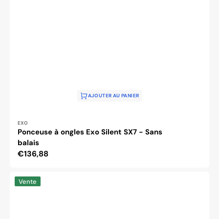
AJOUTER AU PANIER
Distributeur :
EXO
Ponceuse à ongles Exo Silent SX7 - Sans
balais
Prix
€136,88
habituel
Machine
Vente
de
pédicure
Activ
Power