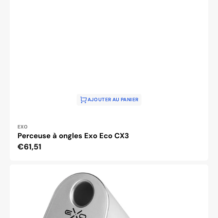
AJOUTER AU PANIER
Distributeur :
EXO
Perceuse à ongles Exo Eco CX3
Prix
€61,51
habituel
Ponceuse
à
ongles
Exo
Silent
SX7