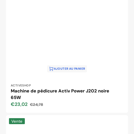
AJOUTER AU PANIER
Distributeur :
ACTIVESHOP
Machine de pédicure Activ Power J202 noire
65W
€23,02
€24,78
Prix
Prix
soldé
habituel
Machine
Vente
à
percer