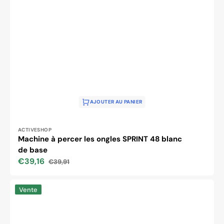
AJOUTER AU PANIER
Distributeur :
ACTIVESHOP
Machine à percer les ongles SPRINT 48 blanc
de base
€39,16
€39,91
Prix
Prix
soldé
habituel
Perceuse
Vente
à
ongles
Saeyang
Marathon