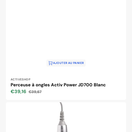
AJOUTER AU PANIER
Distributeur :
ACTIVESHOP
Perceuse à ongles Activ Power JD700 Blanc
€39,16
€39,67
Prix
Prix
soldé
habituel
Perceuse
à
ongles
Exo
Eco