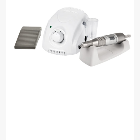
3
Champion
Blanc
+
H200