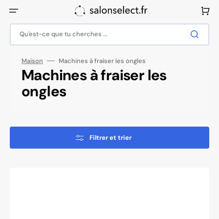
Ignorer
et
Panier
passer
au
contenu
Qu'est-ce que tu cherches ...
Maison
Machines à fraiser les ongles
Collection:
Machines à fraiser les
ongles
Filtrer et trier
Perceuse
à
ongles
Saeyang
Marathon