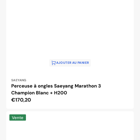
AJOUTER AU PANIER
Distributeur :
SAEYANG
Perceuse à ongles Saeyang Marathon 3
Champion Blanc + H200
Prix
€170,20
habituel
Perceuse
Vente
à
ongles
Activ
Power