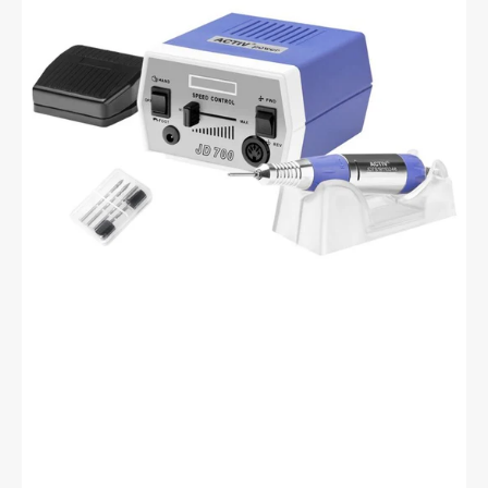
JD700
Violet