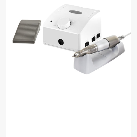
K35
Cube
Blanc
+
SH30N