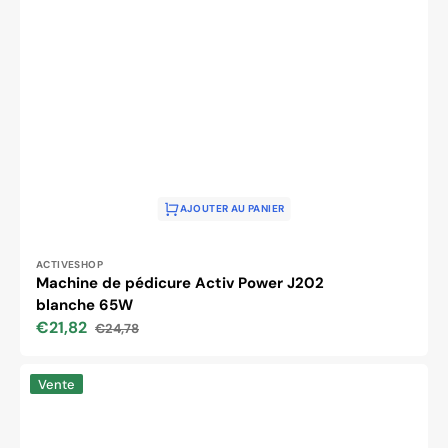
AJOUTER AU PANIER
Distributeur :
ACTIVESHOP
Machine de pédicure Activ Power J202
blanche 65W
€21,82
€24,78
Prix
Prix
soldé
habituel
Perceuse
Vente
à
ongles
Activ