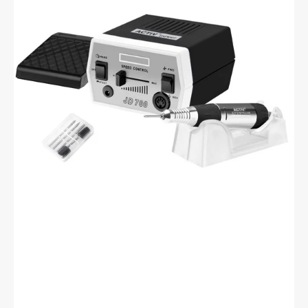
Power
JD700
Noir