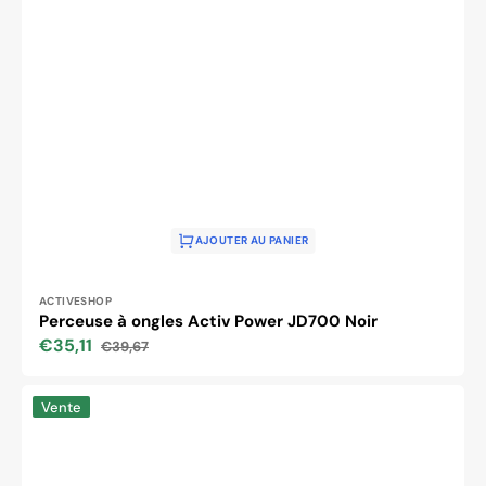
AJOUTER AU PANIER
Distributeur :
ACTIVESHOP
Perceuse à ongles Activ Power JD700 Noir
€35,11
€39,67
Prix
Prix
soldé
habituel
Perceuse
Vente
à
ongles
Activ
Power