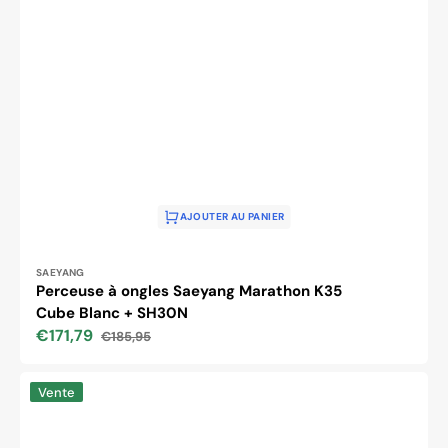
AJOUTER AU PANIER
Distributeur :
SAEYANG
Perceuse à ongles Saeyang Marathon K35
Cube Blanc + SH30N
€171,79
€185,95
Prix
Prix
soldé
habituel
Machine
Vente
de
pédicure
Activ