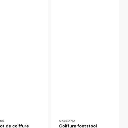
ibuteur :
Distributeur :
ANO
GABBIANO
ot de coiffure
Coiffure footstool