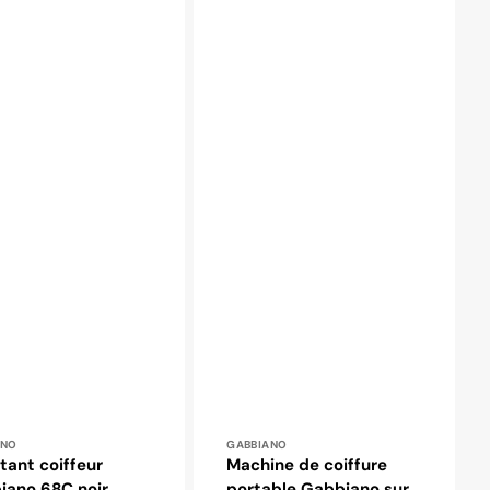
ibuteur :
Distributeur :
ANO
GABBIANO
tant coiffeur
Machine de coiffure
iano 68C noir
portable Gabbiano sur