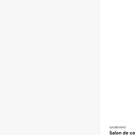
Distributeur
GABBIANO
Salon de co