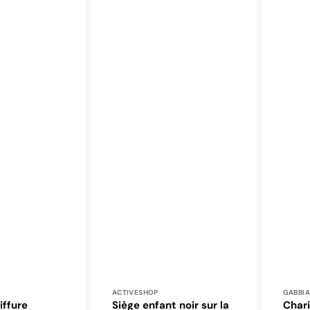
 :
Distributeur :
Distr
ACTIVESHOP
GABBI
iffure
Siège enfant noir sur la
Chari