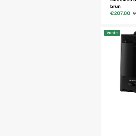
brun
€207,80
€
Prix
Pr
soldé
h
Automatic
Vente
1400W
coiffure
vacuum
cleaner