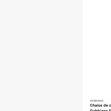
Distributeur
GABBIANO
Chaise de c
Gabbiano Se