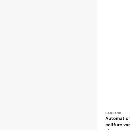
Distributeur
GABBIANO
Automatic
coiffure v