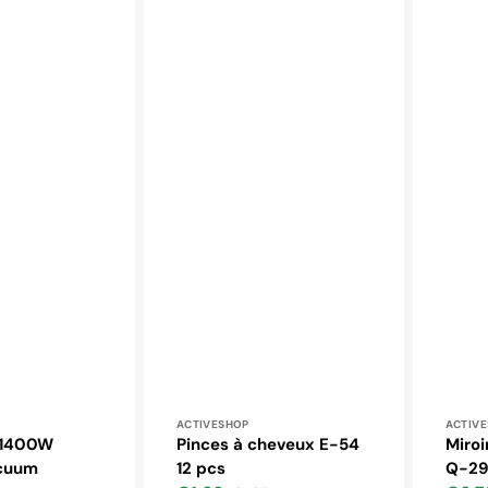
 :
Distributeur :
Distr
ACTIVESHOP
ACTIV
 1400W
Pinces à cheveux E-54
Miroi
acuum
12 pcs
Q-29