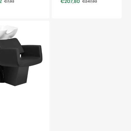
2
€207,80
€7,93
€247,93
Prix
Prix
Prix
habituel
soldé
habituel
o