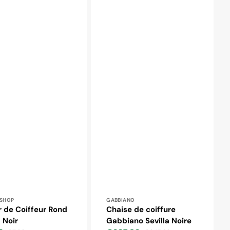
ibuteur :
Distributeur :
ESHOP
GABBIANO
r de Coiffeur Rond
Chaise de coiffure
 Noir
Gabbiano Sevilla Noire