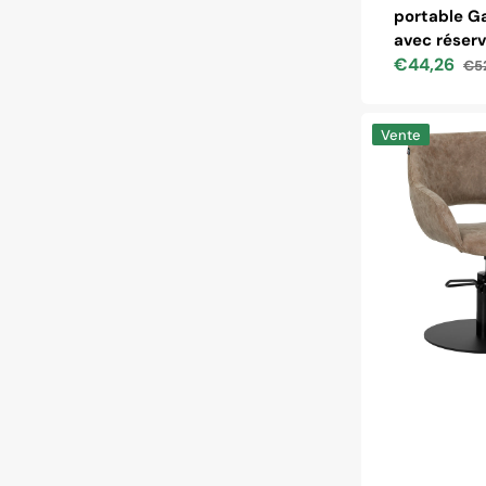
portable G
avec réserv
€44,26
€52
Prix
Pri
soldé
hab
Chaise
Vente
de
coiffure
Gabbiano
Sevilla
vieux
brun