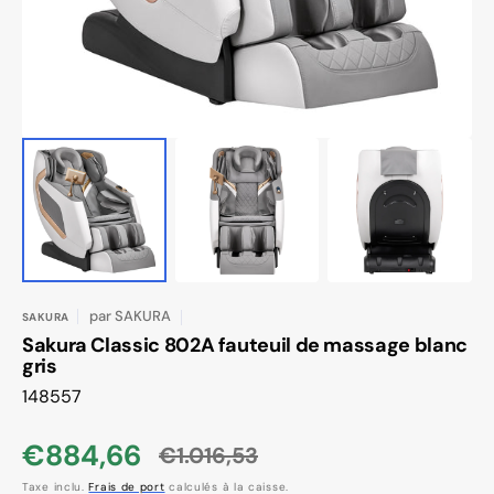
dans
la
vue
de
la
galerie
par
SAKURA
SAKURA
Sakura Classic 802A fauteuil de massage blanc
gris
SKU:
148557
€884,66
€1.016,53
Prix
Prix
Taxe inclu.
Frais de port
calculés à la caisse.