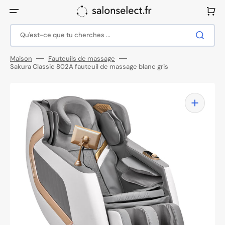
Ignorer
et
Panier
passer
au
contenu
Qu'est-ce que tu cherches ...
Maison
Fauteuils de massage
Sakura Classic 802A fauteuil de massage blanc gris
Ouvrir
1
des
supports
multimédia