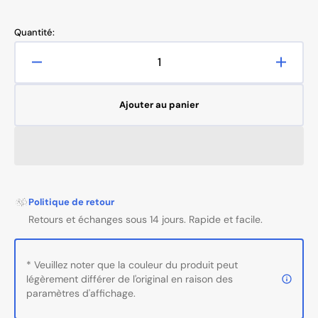
soldé
habituel
Quantité:
Réduire
Augme
la
la
quantité
quanti
Ajouter au panier
de
de
Sakura
Sakur
Classic
Classi
802A
802A
fauteuil
fauteui
de
de
massage
massa
Politique de retour
blanc
blanc
Retours et échanges sous 14 jours. Rapide et facile.
gris
gris
* Veuillez noter que la couleur du produit peut
légèrement différer de l'original en raison des
paramètres d'affichage.