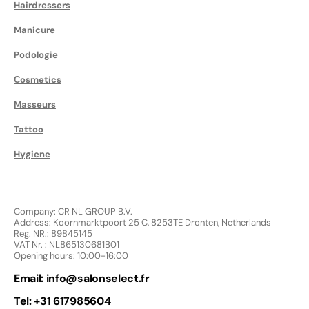
Hairdressers
Manicure
Podologie
Сosmetics
Masseurs
Tattoo
Hygiene
Company: CR NL GROUP B.V.
Address: Koornmarktpoort 25 C, 8253TE Dronten, Netherlands
Reg. NR.: 89845145
VAT Nr. : NL865130681B01
Opening hours: 10:00-16:00
Email:
info@salonselect.fr
Tel: +31 617985604