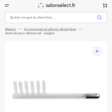
Ignorer
et
Panier
passer
au
contenu
Qu'est-ce que tu cherches ...
Maison
Accessoires et pièces détachées
Granulé pour darsonval - peigne
Ouvrir
1
des
supports
multimédia