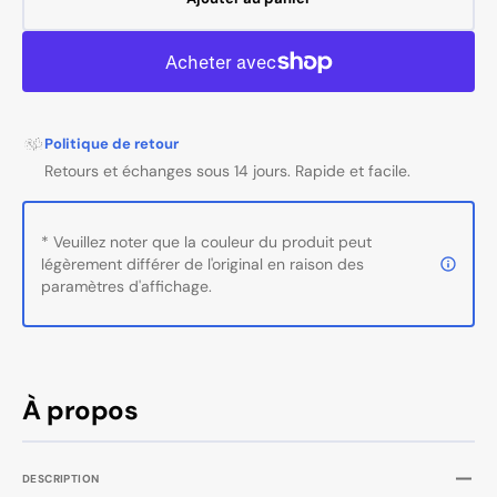
de
de
Granulé
Granu
pour
pour
darsonval
darson
-
-
peigne
peign
Politique de retour
Retours et échanges sous 14 jours. Rapide et facile.
* Veuillez noter que la couleur du produit peut
légèrement différer de l'original en raison des
paramètres d'affichage.
À propos
DESCRIPTION