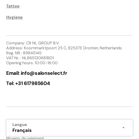
Tattoo
Hygiene
Company: CR NL GROUP B.V.
Address: Koornmarktpoort 25 C, 8253TE Dronten, Netherlands
Reg. NR.: 89845145
VAT Nr. : NL865130681B01
Opening hours: 10:00-16:00
Email:
info@salonselect.fr
Tel: +31 617985604
Langue
Français
Moyens de paiement