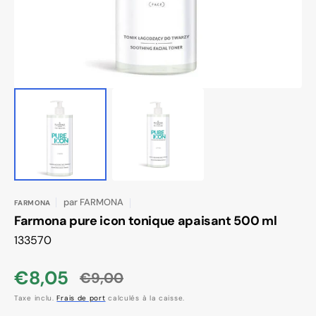
dans
la
vue
de
la
galerie
par
FARMONA
FARMONA
Farmona pure icon tonique apaisant 500 ml
SKU:
133570
€8,05
€9,00
Prix
Prix
Taxe inclu.
Frais de port
calculés à la caisse.
soldé
habituel