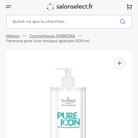
Ignorer
et
Panier
passer
au
contenu
Qu'est-ce que tu cherches ...
Maison
Cosmétiques FARMONA
Farmona pure icon tonique apaisant 500 ml
Ouvrir
1
des
supports
multimédia