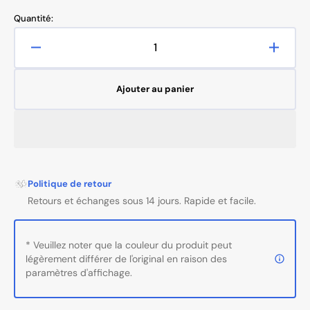
Quantité:
Réduire
Augme
la
la
quantité
quanti
Ajouter au panier
de
de
Farmona
Farmo
pure
pure
icon
icon
tonique
toniqu
apaisant
apaisa
500
500
Politique de retour
ml
ml
Retours et échanges sous 14 jours. Rapide et facile.
* Veuillez noter que la couleur du produit peut
légèrement différer de l'original en raison des
paramètres d'affichage.